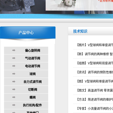
技术知识
【图片】V型球阀和单座调
偏心旋转阀
【新】调节阀的两种维修 
气动调节阀
【组图】V型球阀和双座调
电动调节阀
【资讯】调节阀的预防性维
球阀
【图】V型球阀和单座调节
自力式调节阀
切断阀
【图文】高温调节阀 零泄
蝶阀
【方法】简述调节阀的维护
执行机构/配件
【专家】小流量调节阀的小
其他阀门