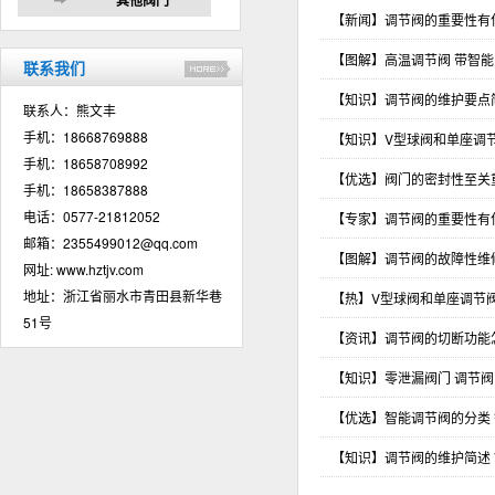
【新闻】调节阀的重要性有
【图解】高温调节阀 带智
联系我们
【知识】调节阀的维护要点
联系人：熊文丰
手机：18668769888
【知识】V型球阀和单座调
手机：18658708992
【优选】阀门的密封性至关
手机：18658387888
电话：0577-21812052
【专家】调节阀的重要性有
邮箱：
2355499012@qq.com
【图解】调节阀的故障性维
网址:
www.hztjv.com
地址：浙江省丽水市青田县新华巷
【热】V型球阀和单座调节
51号
【资讯】调节阀的切断功能
【知识】零泄漏阀门 调节
【优选】智能调节阀的分类
【知识】调节阀的维护简述