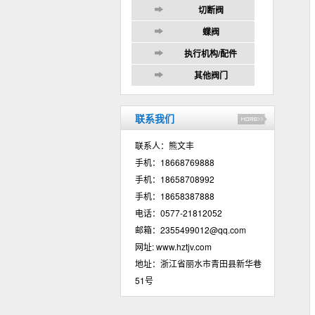
切断阀
蝶阀
执行机构/配件
其他阀门
联系我们
联系人：熊文丰
手机：18668769888
手机：18658708992
手机：18658387888
电话：0577-21812052
邮箱：
2355499012@qq.com
网址:
www.hztjv.com
地址：浙江省丽水市青田县新华巷
51号