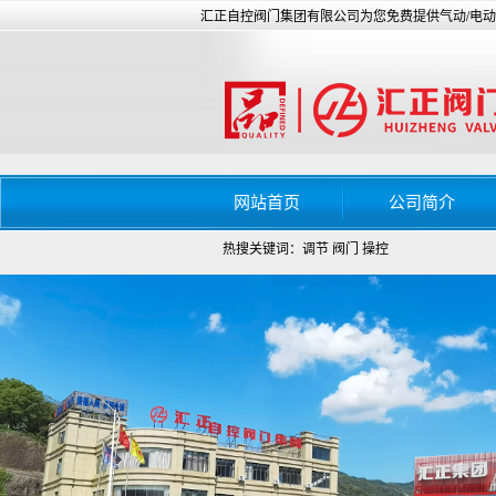
汇正自控阀门集团有限公司为您免费提供气动/电
网站首页
公司简介
热搜关键词：调节 阀门 操控