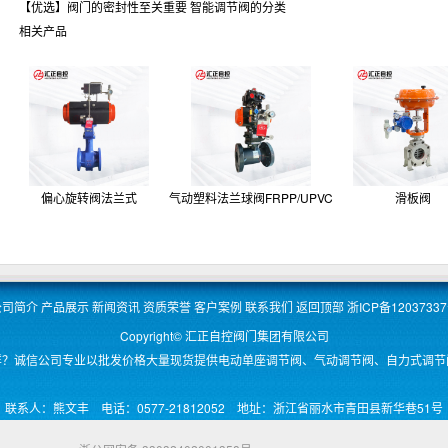
【优选】阀门的密封性至关重要 智能调节阀的分类
相关产品
偏心旋转阀法兰式
气动塑料法兰球阀FRPP/UPVC
滑板阀
公司简介
产品展示
新闻资讯
资质荣誉
客户案例
联系我们
返回顶部
浙ICP备1203733
Copyright© 汇正自控阀门集团有限公司
样？诚信公司专业以批发价格大量现货提供电动单座调节阀、气动调节阀、自力式调节
联系人：熊文丰 电话：0577-21812052 地址：浙江省丽水市青田县新华巷51号