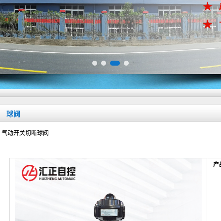
球阀
气动开关切断球阀
产