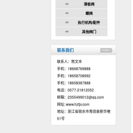
滑板阀
蝶阀
执行机构/配件
其他阀门
联系我们
联系人：熊文丰
手机：18668769888
手机：18658708992
手机：18658387888
电话：0577-21812052
邮箱：
2355499012@qq.com
网址:
www.hztjv.com
地址：浙江省丽水市青田县新华巷
51号